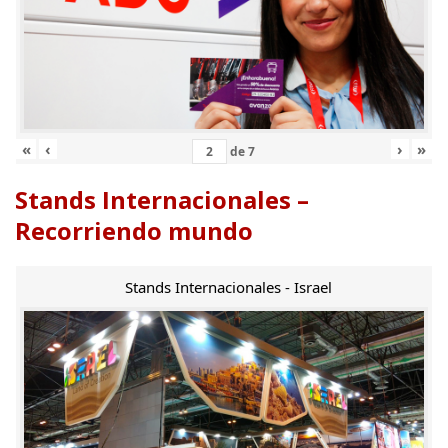
«
‹
›
»
de
7
Stands Internacionales –
Recorriendo mundo
Stands Internacionales - Israel