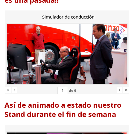
Simulador de conducción
«
‹
›
»
de
6
Así de animado a estado nuestro
Stand durante el fin de semana