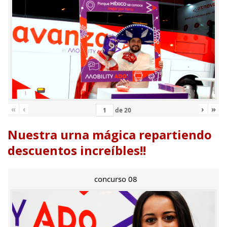
«
‹
›
»
de
20
Nuestra urna mágica repartiendo
descuentos increíbles!!
concurso 08