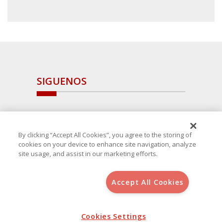
SIGUENOS
By clicking “Accept All Cookies”, you agree to the storing of
cookies on your device to enhance site navigation, analyze
site usage, and assist in our marketing efforts.
Accept All Cookies
Copyright 2025 Avanza Spain
, S.L.U.(B-64405731) c/ San Norberto
48 - 50, 28021 (Madrid)
Aviso Legal
Política de Cookies
Cookies Settings