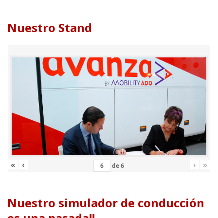
Nuestro Stand
«
‹
›
»
de
6
Nuestro simulador de conducción
es una pasada!!