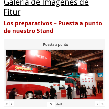
Galería de Imágenes de
Fitur
Los preparativos – Puesta a punto
de nuestro Stand
Puesta a punto
«
‹
›
»
de
8