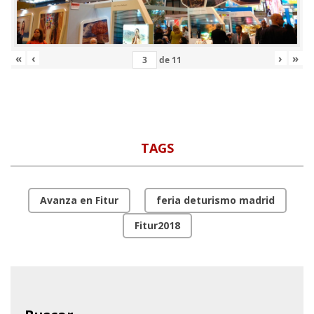
«
‹
›
»
de
11
TAGS
Avanza en Fitur
feria deturismo madrid
Fitur2018