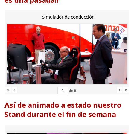
Simulador de conducción
«
‹
›
»
de
6
Así de animado a estado nuestro
Stand durante el fin de semana