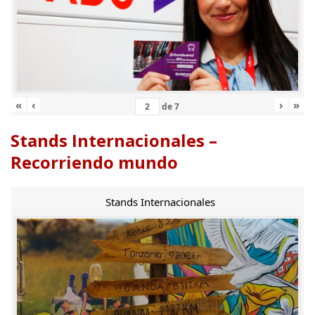
«
‹
›
»
de
7
Stands Internacionales –
Recorriendo mundo
Stands Internacionales