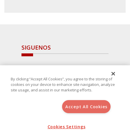
SIGUENOS
By clicking “Accept All Cookies”, you agree to the storing of
cookies on your device to enhance site navigation, analyze
site usage, and assist in our marketing efforts.
Accept All Cookies
Copyright 2025 Avanza Spain
, S.L.U.(B-64405731) c/ San Norberto
48 - 50, 28021 (Madrid)
Aviso Legal
Política de Cookies
Cookies Settings