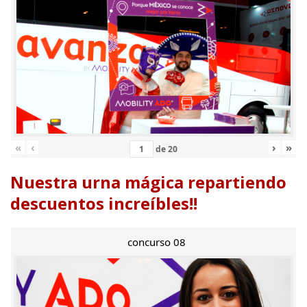
«
‹
›
»
de
20
Nuestra urna mágica repartiendo
descuentos increíbles!!
concurso 08