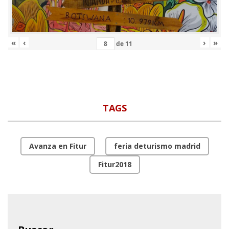
«
‹
›
»
de
11
TAGS
Avanza en Fitur
feria deturismo madrid
Fitur2018