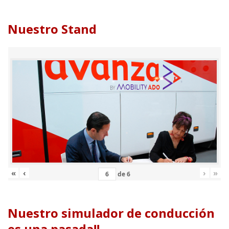
Nuestro Stand
«
‹
›
»
de
6
Nuestro simulador de conducción
es una pasada!!