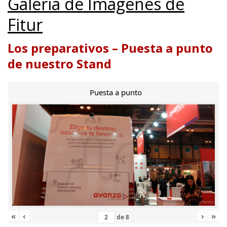
Galería de Imágenes de
Fitur
Los preparativos – Puesta a punto
de nuestro Stand
Puesta a punto
«
‹
›
»
de
8