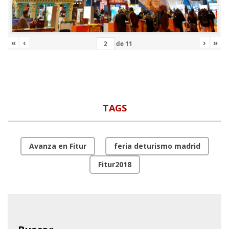
«
‹
›
»
de
11
TAGS
Avanza en Fitur
feria deturismo madrid
Fitur2018