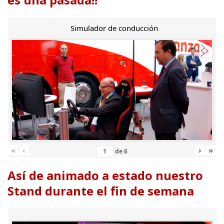
Simulador de conducción
«
‹
›
»
de
6
Así de animado a estado nuestro
Stand durante el fin de semana