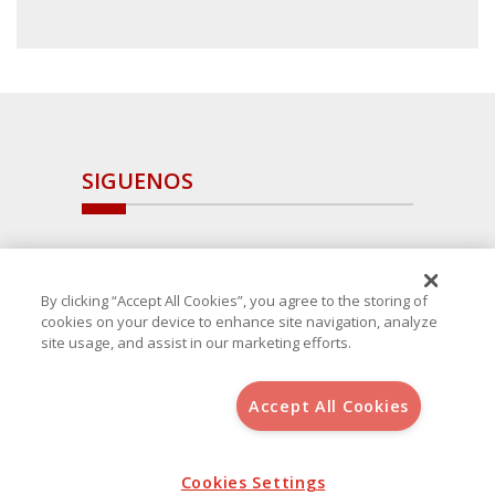
SIGUENOS
By clicking “Accept All Cookies”, you agree to the storing of
cookies on your device to enhance site navigation, analyze
site usage, and assist in our marketing efforts.
Accept All Cookies
Copyright 2025 Avanza Spain
, S.L.U.(B-64405731) c/ San Norberto
48 - 50, 28021 (Madrid)
Aviso Legal
Política de Cookies
Cookies Settings