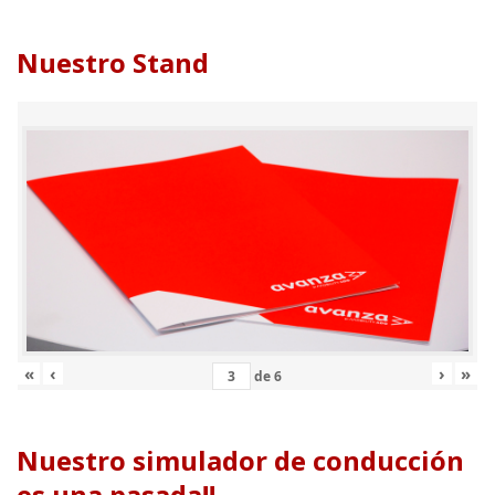
Nuestro Stand
«
‹
›
»
de
6
Nuestro simulador de conducción
es una pasada!!