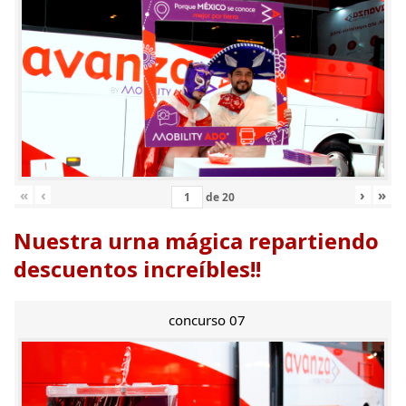
«
‹
›
»
de
20
Nuestra urna mágica repartiendo
descuentos increíbles!!
concurso 07