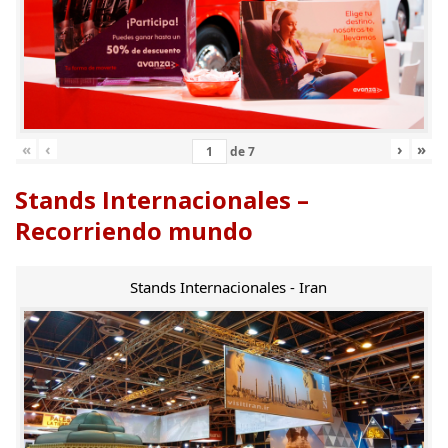
«
‹
›
»
de
7
Stands Internacionales –
Recorriendo mundo
Stands Internacionales - Iran