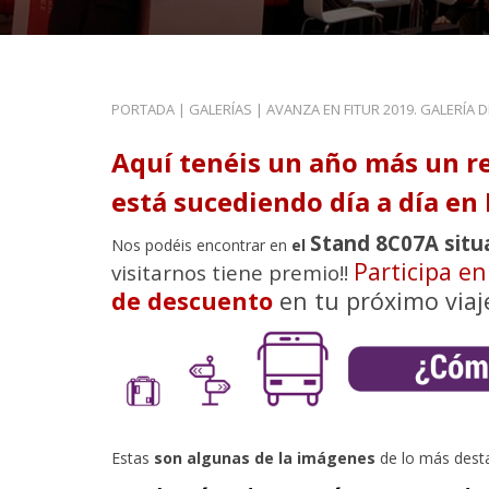
PORTADA
|
GALERÍAS
|
AVANZA EN FITUR 2019. GALERÍA 
Aquí tenéis un año más un r
está sucediendo día a día en 
Stand 8C07A situ
Nos podéis encontrar en
el
Participa e
visitarnos tiene premio!!
de descuento
en tu próximo viaj
Estas
son algunas de la imágenes
de lo más dest