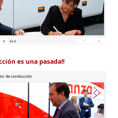
›
»
de
6
ción es una pasada!!
or de conducción