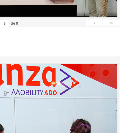
›
»
de
8