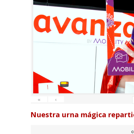
«
‹
Nuestra urna mágica reparti
c