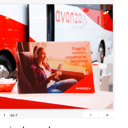
›
»
de
7