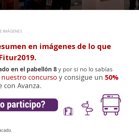
DE IMÁGENES
esumen en imágenes de lo que
Fitur2019.
ado en el pabellón 8
y por si no lo sabías
n nuestro concurso
y consigue un
50%
e con Avanza.
acado.