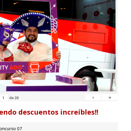
›
»
de
20
endo descuentos increíbles!!
oncurso 07