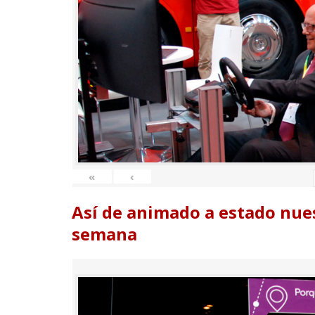
«
‹
Así de animado a estado nues
semana