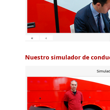
«
‹
Nuestro simulador de conduc
Simulad