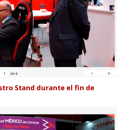
›
»
de
6
tro Stand durante el fin de