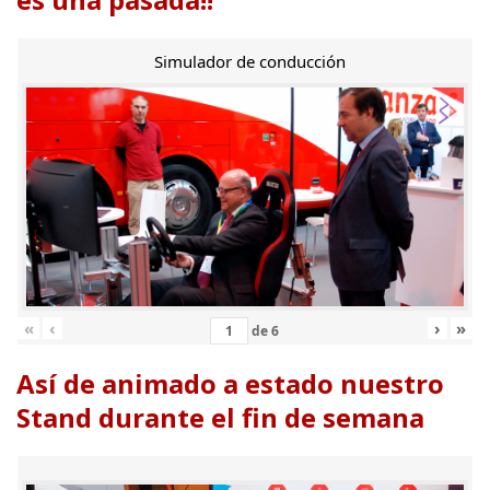
Simulador de conducción
«
‹
›
»
de
6
Así de animado a estado nuestro
Stand durante el fin de semana