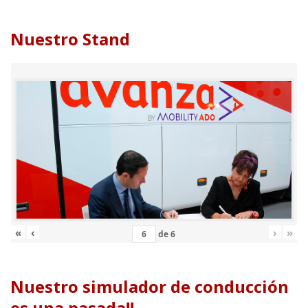
Nuestro Stand
«
‹
›
»
de
6
Nuestro simulador de conducción
es una pasada!!