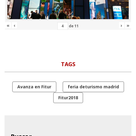
«
‹
›
»
de
11
TAGS
Avanza en Fitur
feria deturismo madrid
Fitur2018