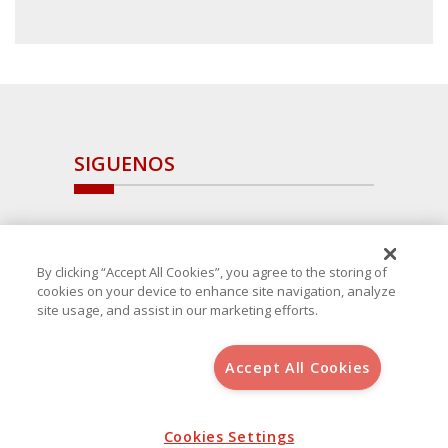
SIGUENOS
By clicking “Accept All Cookies”, you agree to the storing of
cookies on your device to enhance site navigation, analyze
site usage, and assist in our marketing efforts.
Accept All Cookies
Copyright 2025 Avanza Spain
, S.L.U.(B-64405731) c/ San Norberto
48 - 50, 28021 (Madrid)
Aviso Legal
Política de Cookies
Cookies Settings