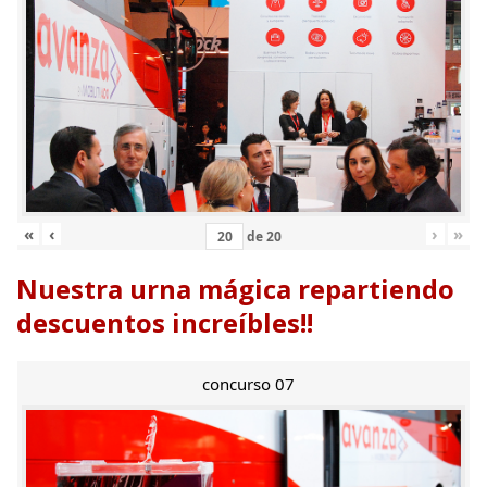
«
‹
›
»
de
20
Nuestra urna mágica repartiendo
descuentos increíbles!!
concurso 07