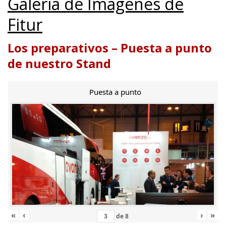
Galería de Imágenes de
Fitur
Los preparativos – Puesta a punto
de nuestro Stand
Puesta a punto
«
‹
›
»
de
8