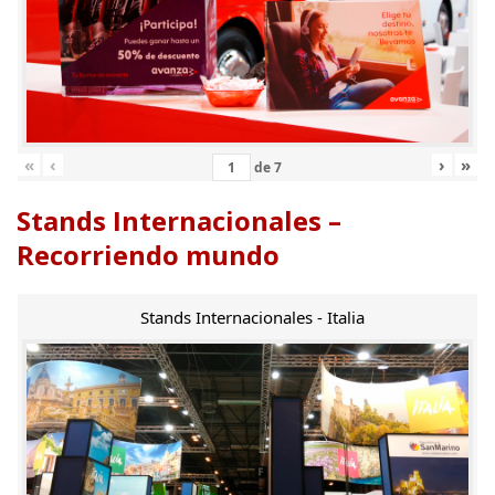
«
‹
›
»
de
7
Stands Internacionales –
Recorriendo mundo
Stands Internacionales - Italia