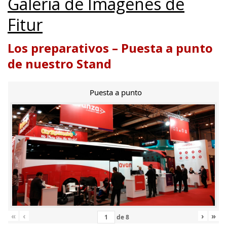
Galería de Imágenes de
Fitur
Los preparativos – Puesta a punto
de nuestro Stand
Puesta a punto
«
‹
›
»
de
8