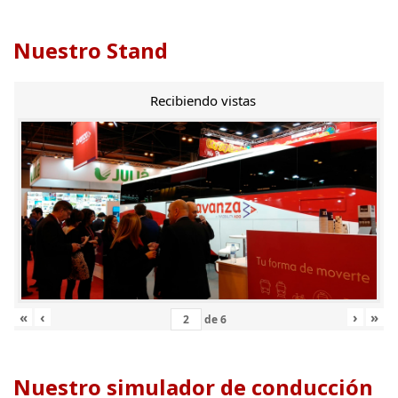
Nuestro Stand
Recibiendo vistas
«
‹
›
»
de
6
Nuestro simulador de conducción