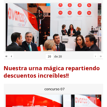
«
‹
›
»
de
20
Nuestra urna mágica repartiendo
descuentos increíbles!!
concurso 07