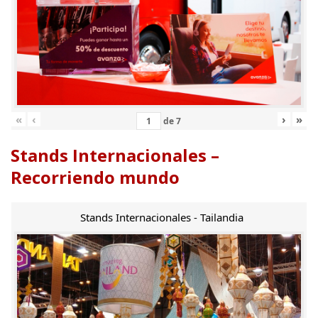
«
‹
›
»
de
7
Stands Internacionales –
Recorriendo mundo
Stands Internacionales - Tailandia