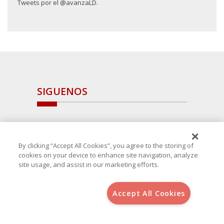
Tweets por el @avanzaLD.
SIGUENOS
By clicking “Accept All Cookies”, you agree to the storing of
cookies on your device to enhance site navigation, analyze
site usage, and assist in our marketing efforts.
Accept All Cookies
Copyright 2025 Avanza Spain
, S.L.U.(B-64405731) c/ San Norberto
48 - 50, 28021 (Madrid)