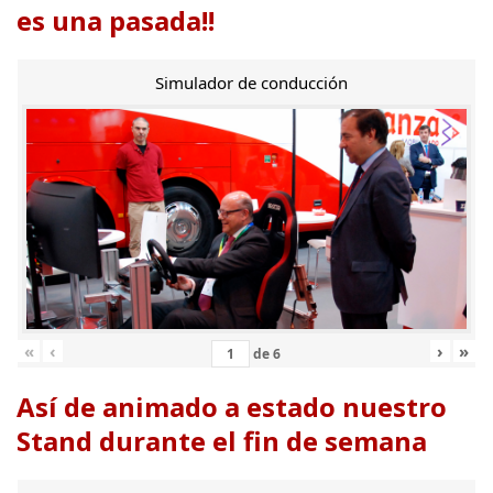
es una pasada!!
Simulador de conducción
«
‹
›
»
de
6
Así de animado a estado nuestro
Stand durante el fin de semana