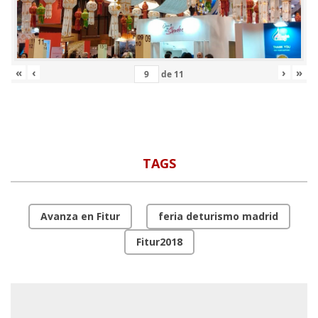
«
‹
›
»
de
11
TAGS
Avanza en Fitur
feria deturismo madrid
Fitur2018