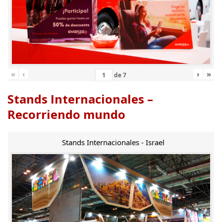
«
‹
›
»
de
7
Stands Internacionales –
Recorriendo mundo
Stands Internacionales - Israel