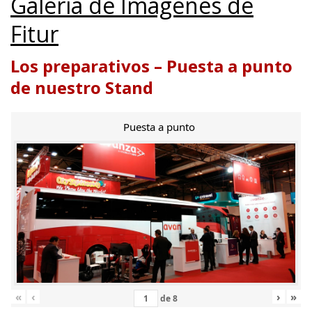
Galería de Imágenes de
Fitur
Los preparativos – Puesta a punto
de nuestro Stand
Puesta a punto
«
‹
›
»
de
8