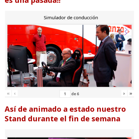
Simulador de conducción
«
‹
›
»
de
6
Así de animado a estado nuestro
Stand durante el fin de semana