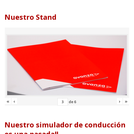
Nuestro Stand
«
‹
›
»
de
6
Nuestro simulador de conducción
es una pasada!!