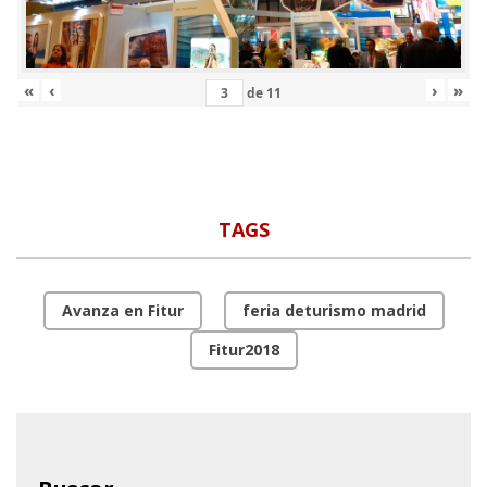
«
‹
›
»
de
11
TAGS
Avanza en Fitur
feria deturismo madrid
Fitur2018