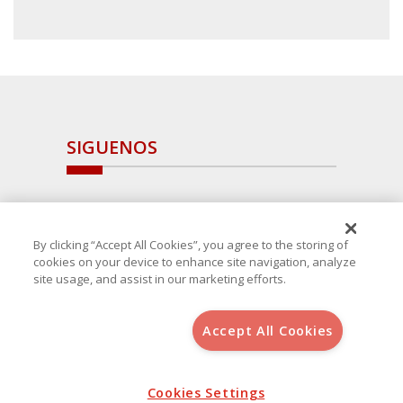
SIGUENOS
By clicking “Accept All Cookies”, you agree to the storing of
cookies on your device to enhance site navigation, analyze
site usage, and assist in our marketing efforts.
Accept All Cookies
Copyright 2025 Avanza Spain
, S.L.U.(B-64405731) c/ San Norberto
48 - 50, 28021 (Madrid)
Aviso Legal
Política de Cookies
Cookies Settings