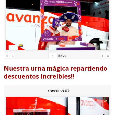
«
‹
›
»
de
20
Nuestra urna mágica repartiendo
descuentos increíbles!!
concurso 07