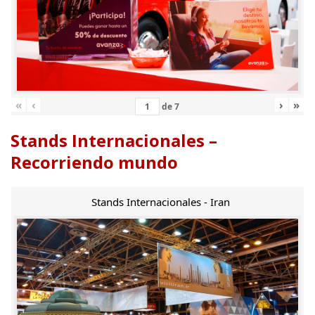
«
‹
›
»
de
7
Stands Internacionales –
Recorriendo mundo
Stands Internacionales - Iran