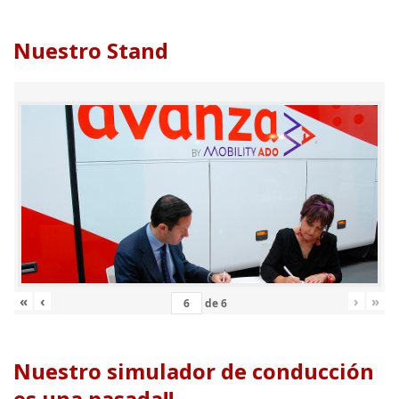
Nuestro Stand
«
‹
›
»
de
6
Nuestro simulador de conducción
es una pasada!!