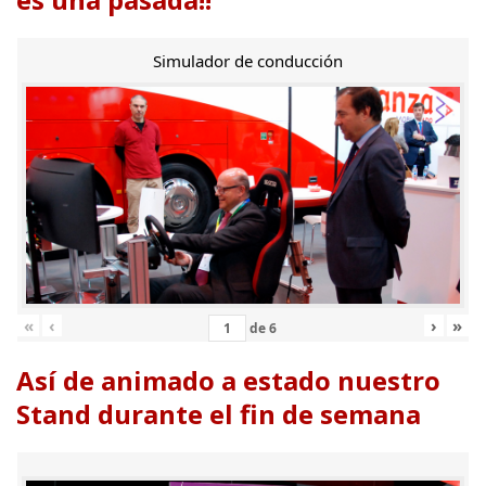
Simulador de conducción
«
‹
›
»
de
6
Así de animado a estado nuestro
Stand durante el fin de semana