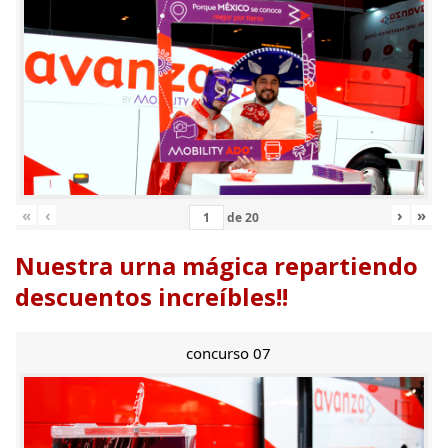
«
‹
›
»
de
20
Nuestra urna mágica repartiendo
descuentos increíbles!!
concurso 07