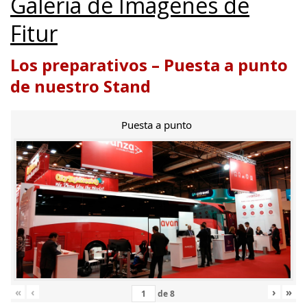
Galería de Imágenes de
Fitur
Los preparativos – Puesta a punto
de nuestro Stand
Puesta a punto
«
‹
›
»
de
8