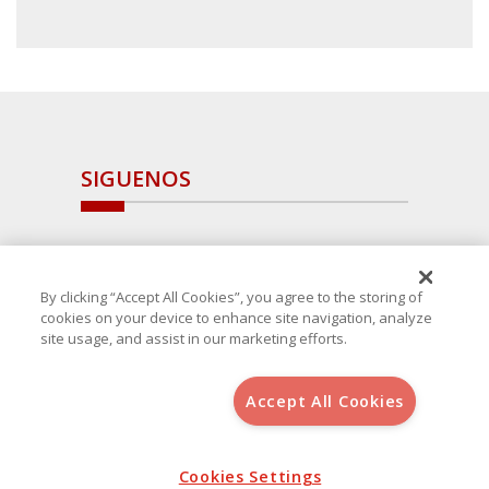
SIGUENOS
By clicking “Accept All Cookies”, you agree to the storing of
cookies on your device to enhance site navigation, analyze
site usage, and assist in our marketing efforts.
Accept All Cookies
Copyright 2025 Avanza Spain
, S.L.U.(B-64405731) c/ San Norberto
48 - 50, 28021 (Madrid)
Aviso Legal
Política de Cookies
Cookies Settings