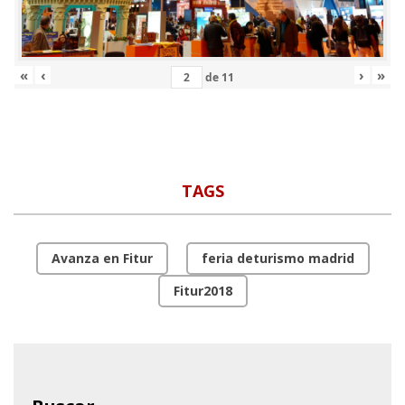
«
‹
›
»
de
11
TAGS
Avanza en Fitur
feria deturismo madrid
Fitur2018