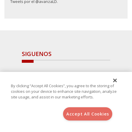
Tweets por el @avanzaLD.
SIGUENOS
By clicking “Accept All Cookies”, you agree to the storing of
cookies on your device to enhance site navigation, analyze
site usage, and assist in our marketing efforts.
Accept All Cookies
Copyright 2025 Avanza Spain
, S.L.U.(B-64405731) c/ San Norberto
48 - 50, 28021 (Madrid)