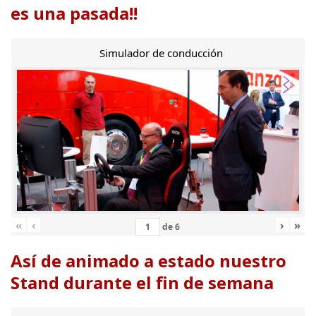
es una pasada!!
Simulador de conducción
«
‹
›
»
de
6
Así de animado a estado nuestro
Stand durante el fin de semana