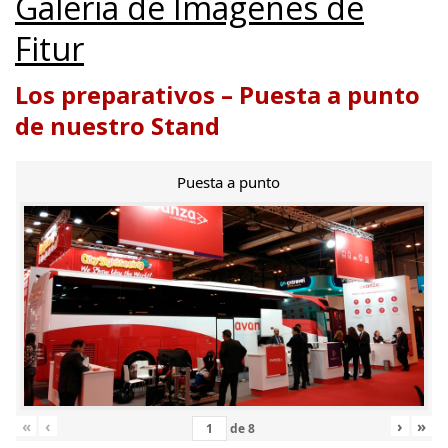
Galería de Imágenes de
Fitur
Los preparativos – Puesta a punto
de nuestro Stand
Puesta a punto
«
‹
›
»
de
8