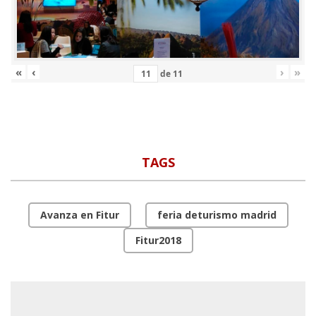
«
‹
›
»
de
11
TAGS
Avanza en Fitur
feria deturismo madrid
Fitur2018