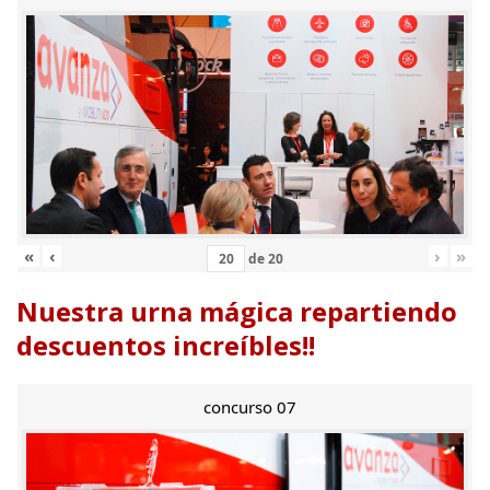
«
‹
›
»
de
20
Nuestra urna mágica repartiendo
descuentos increíbles!!
concurso 07