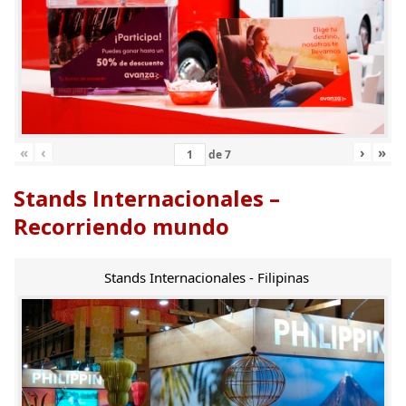
«
‹
›
»
de
7
Stands Internacionales –
Recorriendo mundo
Stands Internacionales - Filipinas