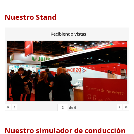
Nuestro Stand
Recibiendo vistas
«
‹
›
»
de
6
Nuestro simulador de conducción