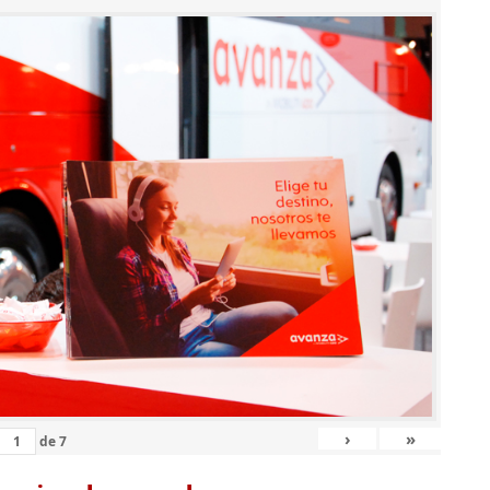
›
»
de
7