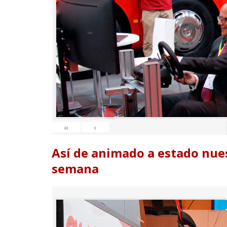
«
‹
Así de animado a estado nues
semana