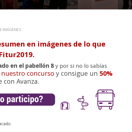
DE IMÁGENES
esumen en imágenes de lo que
Fitur2019.
ado en el pabellón 8
y por si no lo sabías
n nuestro concurso
y consigue un
50%
e con Avanza.
acado.