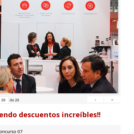
›
»
de
20
endo descuentos increíbles!!
oncurso 07