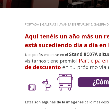
PORTADA
|
GALERÍAS
|
AVANZA EN FITUR 2019. GALERÍA 
Aquí tenéis un año más un r
está sucediendo día a día en 
Stand 8C07A situ
Nos podéis encontrar en
el
Participa e
visitarnos tiene premio!!
de descuento
en tu próximo viaj
Estas
son algunas de la imágenes
de lo más dest