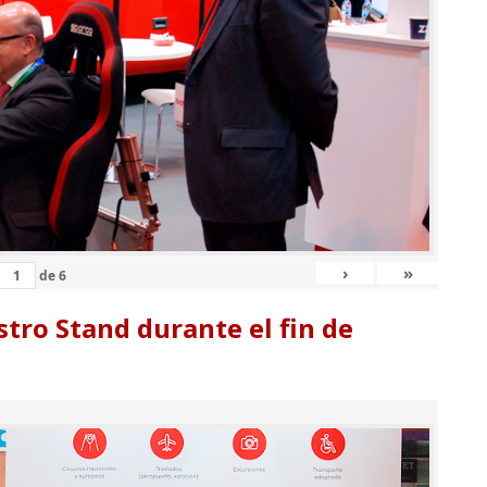
›
»
de
6
tro Stand durante el fin de