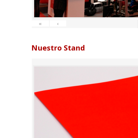
«
‹
Nuestro Stand