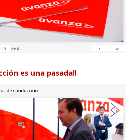
›
»
de
6
ción es una pasada!!
or de conducción