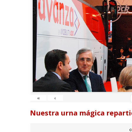
«
‹
Nuestra urna mágica reparti
c