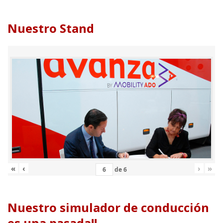
Nuestro Stand
«
‹
›
»
de
6
Nuestro simulador de conducción
es una pasada!!