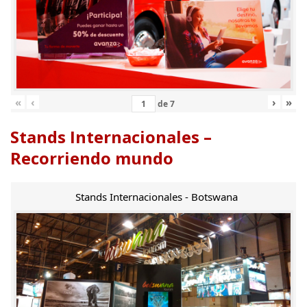
«
‹
›
»
de
7
Stands Internacionales –
Recorriendo mundo
Stands Internacionales - Botswana