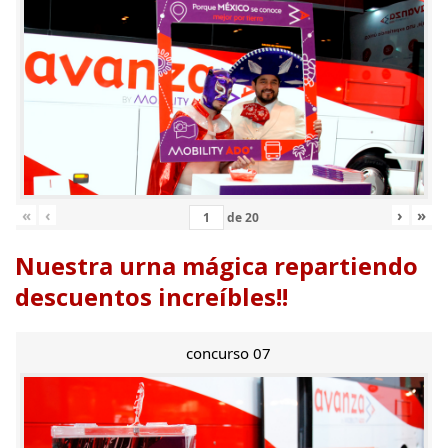
«
‹
›
»
de
20
Nuestra urna mágica repartiendo
descuentos increíbles!!
concurso 07