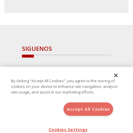
SIGUENOS
By clicking “Accept All Cookies”, you agree to the storing of
cookies on your device to enhance site navigation, analyze
site usage, and assist in our marketing efforts.
Accept All Cookies
Copyright 2025 Avanza Spain
, S.L.U.(B-64405731) c/ San Norberto
48 - 50, 28021 (Madrid)
Aviso Legal
Política de Cookies
Cookies Settings