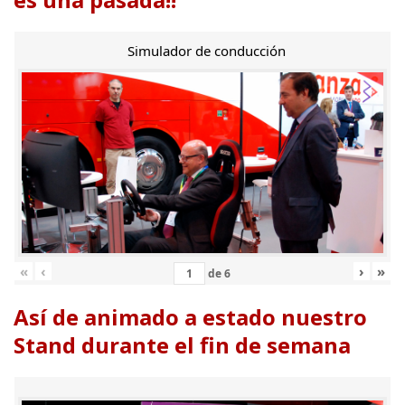
Simulador de conducción
«
‹
›
»
de
6
Así de animado a estado nuestro
Stand durante el fin de semana