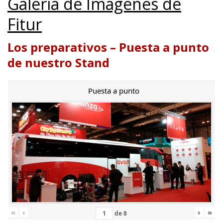
Galería de Imágenes de
Fitur
Los preparativos – Puesta a punto
de nuestro Stand
Puesta a punto
«
‹
›
»
de
8