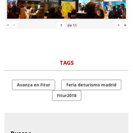
«
‹
›
»
de
11
TAGS
Avanza en Fitur
feria deturismo madrid
Fitur2018