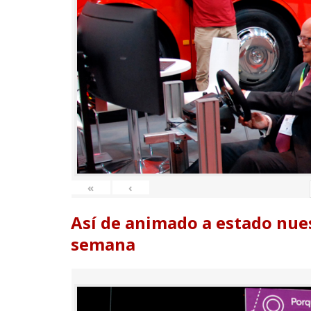
«
‹
Así de animado a estado nues
semana