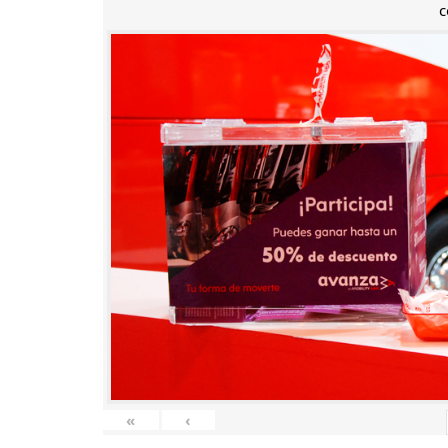
c
«
‹