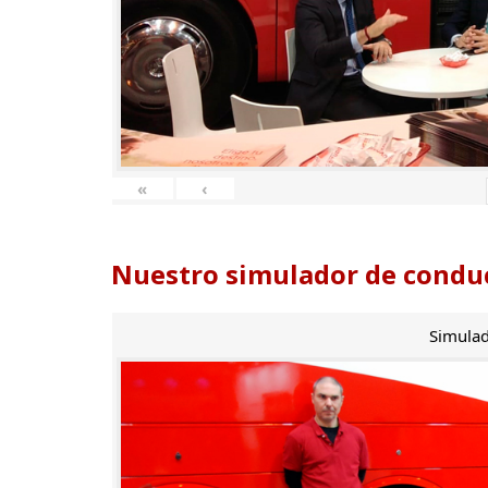
«
‹
Nuestro simulador de conduc
Simulad