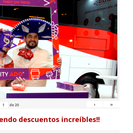
›
»
de
20
endo descuentos increíbles!!