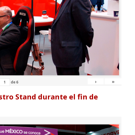
›
»
de
6
tro Stand durante el fin de