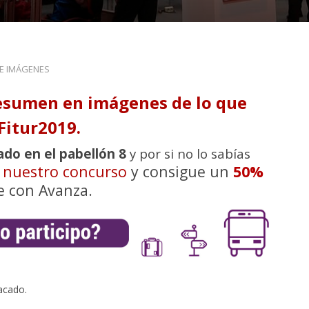
DE IMÁGENES
esumen en imágenes de lo que
Fitur2019.
ado en el pabellón 8
y por si no lo sabías
n nuestro concurso
y consigue un
50%
e con Avanza.
acado.