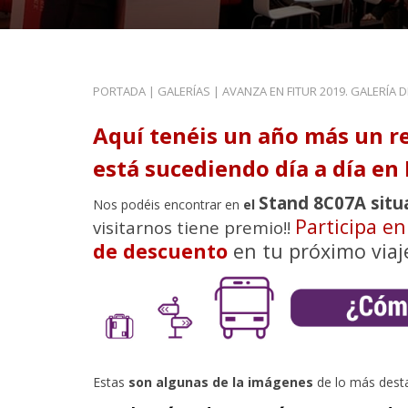
PORTADA
|
GALERÍAS
|
AVANZA EN FITUR 2019. GALERÍA 
Aquí tenéis un año más un r
está sucediendo día a día en 
Stand 8C07A situ
Nos podéis encontrar en
el
Participa e
visitarnos tiene premio!!
de descuento
en tu próximo viaj
Estas
son algunas de la imágenes
de lo más dest