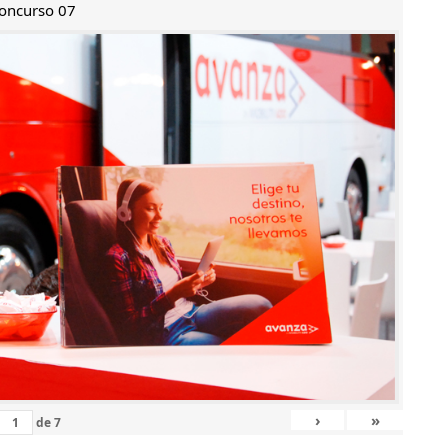
oncurso 07
›
»
de
7