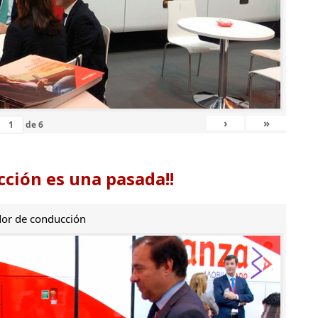
›
»
de
6
ción es una pasada!!
or de conducción