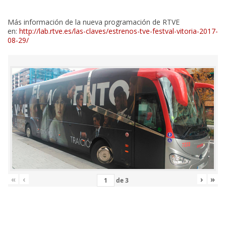
Más información de la nueva programación de RTVE
en:
http://lab.rtve.es/las-claves/estrenos-tve-festval-vitoria-2017-
08-29/
«
‹
›
»
de
3