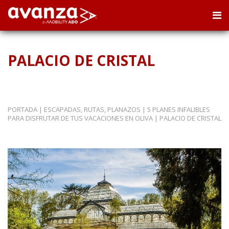
PALACIO DE CRISTAL
PORTADA
|
ESCAPADAS, RUTAS, PLANAZOS
|
5 PLANES INFALIBLES
PARA DISFRUTAR DE TUS VACACIONES EN OLIVA
|
PALACIO DE CRISTAL