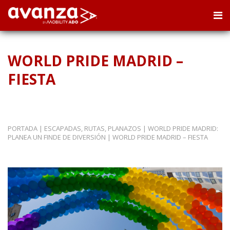
WORLD PRIDE MADRID –
FIESTA
PORTADA
|
ESCAPADAS, RUTAS, PLANAZOS
|
WORLD PRIDE MADRID:
PLANEA UN FINDE DE DIVERSIÓN
|
WORLD PRIDE MADRID – FIESTA