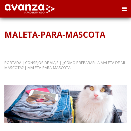
MALETA-PARA-MASCOTA
PORTADA
|
CONSEJOS DE VIAJE
|
¿CÓMO PREPARAR LA MALETA DE MI
MASCOTA?
|
MALETA-PARA-MASCOTA