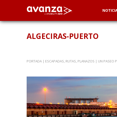
NOTICI
ALGECIRAS-PUERTO
PORTADA
|
ESCAPADAS, RUTAS, PLANAZOS
|
UN PASEO P