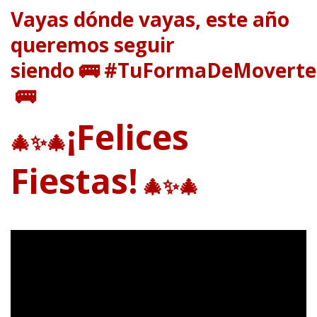
Vayas dónde vayas, este año
queremos seguir
siendo 🚌 #TuFormaDeMoverte
🚌
¡Felices
🎄✨🎄
Fiestas!
🎄✨🎄