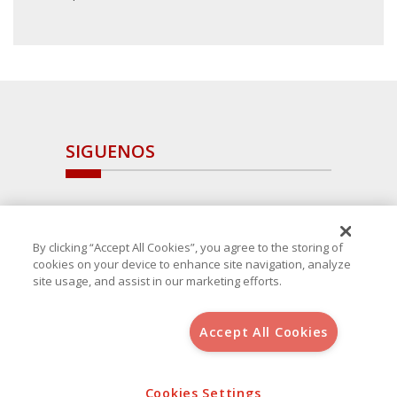
SIGUENOS
By clicking “Accept All Cookies”, you agree to the storing of
cookies on your device to enhance site navigation, analyze
site usage, and assist in our marketing efforts.
Accept All Cookies
Copyright 2025 Avanza Spain
, S.L.U.(B-64405731) c/ San Norberto
48 - 50, 28021 (Madrid)
Aviso Legal
Cookies Settings
Política de Cookies