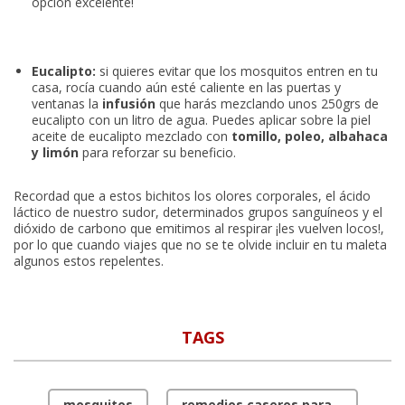
opción excelente!
Eucalipto:
si quieres evitar que los mosquitos entren en tu
casa, rocía cuando aún esté caliente en las puertas y
ventanas la
infusión
que harás mezclando unos 250grs de
eucalipto con un litro de agua. Puedes aplicar sobre la piel
aceite de eucalipto mezclado con
tomillo, poleo, albahaca
y limón
para reforzar su beneficio.
Recordad que a estos bichitos los olores corporales, el ácido
láctico de nuestro sudor, determinados grupos sanguíneos y el
dióxido de carbono que emitimos al respirar ¡les vuelven locos!,
por lo que cuando viajes que no se te olvide incluir en tu maleta
algunos estos repelentes.
TAGS
mosquitos
remedios caseros para...