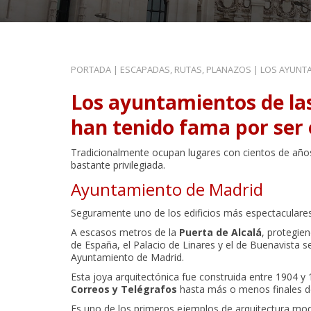
PORTADA
|
ESCAPADAS, RUTAS, PLANAZOS
|
LOS AYUNT
Los ayuntamientos de la
han tenido fama por ser e
Tradicionalmente ocupan lugares con cientos de años 
bastante privilegiada.
Ayuntamiento de Madrid
Seguramente uno de los edificios más espectaculares 
A escasos metros de la
Puerta de Alcalá
, protegie
de España, el Palacio de Linares y el de Buenavista s
Ayuntamiento de Madrid.
Esta joya arquitectónica fue construida entre 1904 y 
Correos y Telégrafos
hasta más o menos finales d
Es uno de los primeros ejemplos de arquitectura mo