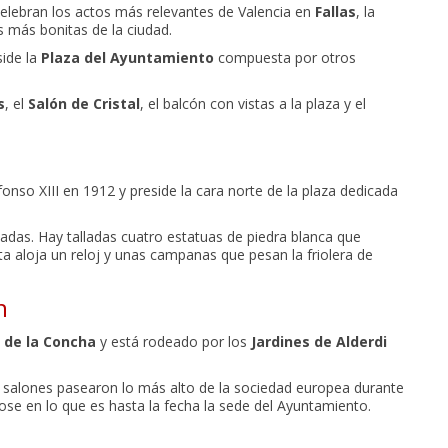
elebran los actos más relevantes de Valencia en
Fallas
, la
s más bonitas de la ciudad.
side la
Plaza del Ayuntamiento
compuesta por otros
s
, el
Salón de Cristal
, el balcón con vistas a la plaza y el
fonso XIII en 1912 y preside la cara norte de la plaza dedicada
adas. Hay talladas cuatro estatuas de piedra blanca que
lta aloja un reloj y unas campanas que pesan la friolera de
n
 de la Concha
y está rodeado por los
Jardines de Alderdi
salones pasearon lo más alto de la sociedad europea durante
ose en lo que es hasta la fecha la sede del Ayuntamiento.