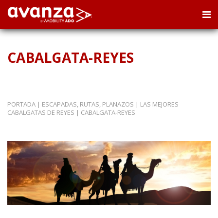
CABALGATA-REYES
PORTADA
|
ESCAPADAS, RUTAS, PLANAZOS
|
LAS MEJORES
CABALGATAS DE REYES
|
CABALGATA-REYES