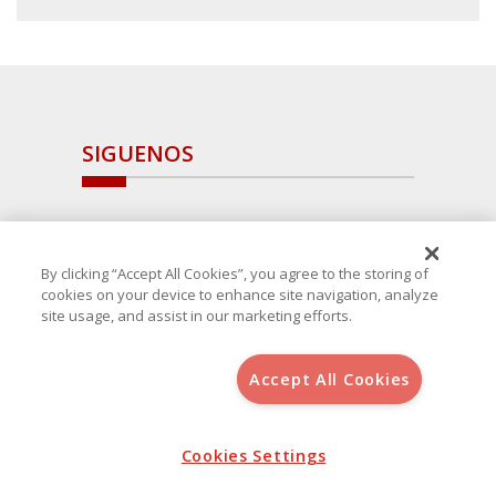
SIGUENOS
By clicking “Accept All Cookies”, you agree to the storing of
cookies on your device to enhance site navigation, analyze
site usage, and assist in our marketing efforts.
Accept All Cookies
Copyright 2025 Avanza Spain
, S.L.U.(B-64405731) c/ San Norberto
48 - 50, 28021 (Madrid)
Aviso Legal
Política de Cookies
Cookies Settings