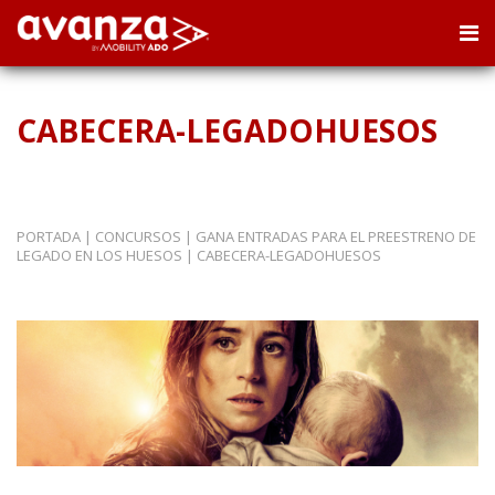
CABECERA-LEGADOHUESOS
PORTADA
|
CONCURSOS
|
GANA ENTRADAS PARA EL PREESTRENO DE
LEGADO EN LOS HUESOS
|
CABECERA-LEGADOHUESOS