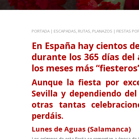
PORTADA
|
ESCAPADAS, RUTAS, PLANAZOS
|
FIESTAS PO
En España hay cientos de
durante los 365 días del
los meses más “fiesteros
Aunque la fiesta por exc
Sevilla
y dependiendo del
otras tantas celebraci
perdáis.
Lunes de Aguas (Salamanca)
Los orígenes de esta fiesta se remontan a época de F