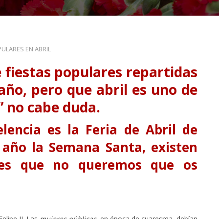
PULARES EN ABRIL
 fiestas populares repartidas
 año, pero que abril es uno de
” no cabe duda.
elencia es la
Feria de Abril de
 año la
Semana Santa
, existen
ones que no queremos que os
elipe II. Las
mujeres públicas
, en época de cuaresma, debían