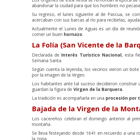
abandonar la ciudad para que los hombres no pecase
Su regreso, el lunes siguiente al de Pascua, se co
acercaban con sus barcas al río para recibirlas, ayuda
Actualmente el Lunes de Aguas es un día de reunión
comer un buen
hornazo
.
La Folía (San Vicente de la Bar
Declarada de
Interés Turístico Nacional
, esta f
Semana Santa.
Según cuenta la leyenda, los vecinos vieron un bote 
por la imagen de la Virgen.
Los habitantes ante tal suceso decidieron construir u
guardan la figura de
Virgen de la Barquera
.
La tradición es acompañarla en una
procesión por t
Bajada de la Virgen de la Mont
Los cacereños celebran el domingo anterior al pr
montaña.
Se lleva festejando desde 1641 en recuerdo a una 
la zona.