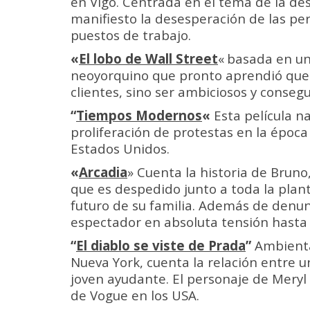
en Vigo. Centrada en el tema de la des
manifiesto la desesperación de las p
puestos de trabajo.
«
El lobo de Wall Street
«
basada en un
neoyorquino que pronto aprendió que 
clientes, sino ser ambiciosos y conseg
“
Tiempos Modernos
«
Esta película na
proliferación de protestas en la época
Estados Unidos.
«
Arcadia
» Cuenta la historia de Bruno
que es despedido junto a toda la planti
futuro de su familia. Además de denun
espectador en absoluta tensión hasta e
“
El diablo se viste de Prada
”
Ambienta
Nueva York, cuenta la relación entre u
joven ayudante. El personaje de Meryl
de Vogue en los USA.