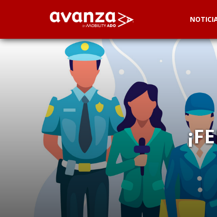
NOTICI
¡F