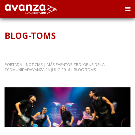
BLOG-TOMS
PORTADA
|
NOTICIAS
|
MÁS EVENTOS #BOLOBUS DE LA
#COMUNIDADAVANZA EN JULIO 2016
|
BLOG-TOMS