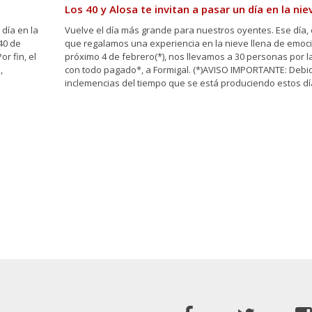
Los 40 y Alosa te invitan a pasar un día en la nie
 día en la
Vuelve el día más grande para nuestros oyentes. Ese día, 
40 de
que regalamos una experiencia en la nieve llena de emoc
r fin, el
próximo 4 de febrero(*), nos llevamos a 30 personas por l
,
con todo pagado*, a Formigal. (*)AVISO IMPORTANTE: Debid
inclemencias del tiempo que se está produciendo estos día