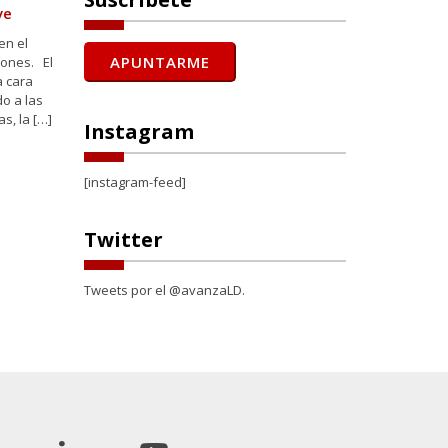
ve
en el
iones. El
a cara
o a las
s, la […]
Instagram
[instagram-feed]
Twitter
Tweets por el @avanzaLD.