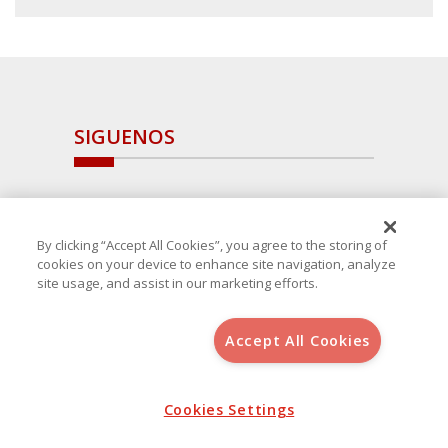
SIGUENOS
By clicking “Accept All Cookies”, you agree to the storing of
cookies on your device to enhance site navigation, analyze
site usage, and assist in our marketing efforts.
Accept All Cookies
Copyright 2025 Avanza Spain
, S.L.U.(B-64405731) c/ San Norberto
48 - 50, 28021 (Madrid)
Aviso Legal
Cookies Settings
Política de Cookies