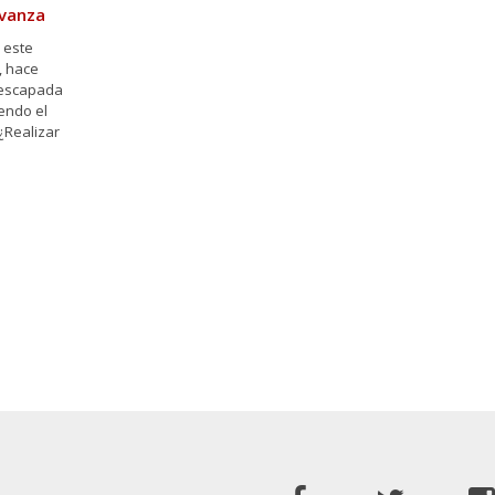
Avanza
 este
, hace
 escapada
endo el
¿Realizar