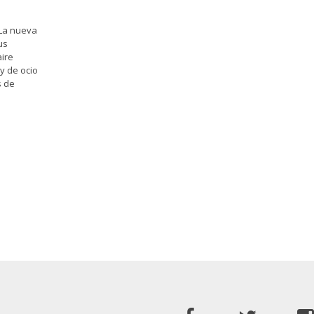
 La nueva
us
aire
y de ocio
s de