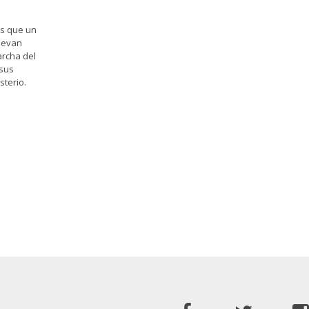
os que un
llevan
rcha del
 sus
sterio.