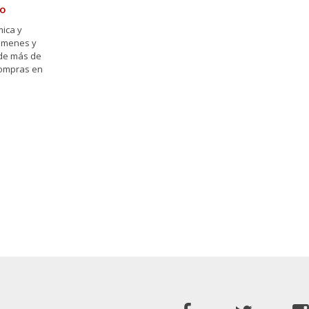
ro
mica y
lúmenes y
 de más de
compras en