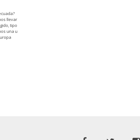
decuada?
os llevar
gido, tipo
mos una u
Europa