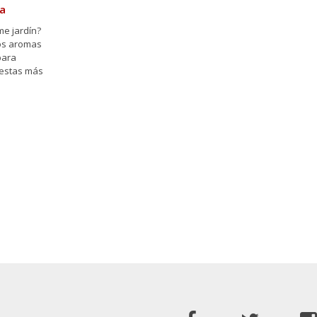
na
me jardín?
los aromas
para
fiestas más