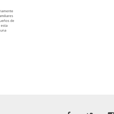
ariamente
amiliares
queños de
 esta
 una