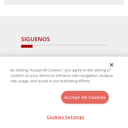
SIGUENOS
By clicking “Accept All Cookies”, you agree to the storing of
cookies on your device to enhance site navigation, analyze
site usage, and assist in our marketing efforts.
Accept All Cookies
Copyright 2025 Avanza Spain
, S.L.U.(B-64405731) c/ San Norberto
48 - 50, 28021 (Madrid)
Aviso Legal
Cookies Settings
Política de Cookies