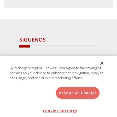
SIGUENOS
By clicking “Accept All Cookies”, you agree to the storing of
cookies on your device to enhance site navigation, analyze
site usage, and assist in our marketing efforts.
Accept All Cookies
Copyright 2025 Avanza Spain
, S.L.U.(B-64405731) c/ San Norberto
48 - 50, 28021 (Madrid)
Aviso Legal
Cookies Settings
Política de Cookies