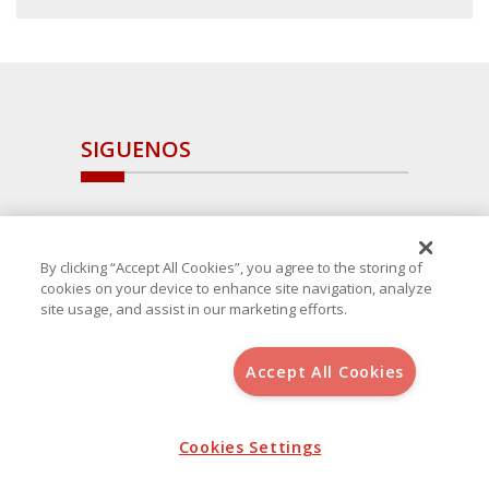
SIGUENOS
By clicking “Accept All Cookies”, you agree to the storing of
cookies on your device to enhance site navigation, analyze
site usage, and assist in our marketing efforts.
Accept All Cookies
Copyright 2025 Avanza Spain
, S.L.U.(B-64405731) c/ San Norberto
48 - 50, 28021 (Madrid)
Aviso Legal
Cookies Settings
Política de Cookies