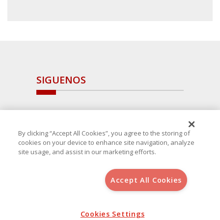
SIGUENOS
By clicking “Accept All Cookies”, you agree to the storing of
cookies on your device to enhance site navigation, analyze
site usage, and assist in our marketing efforts.
Accept All Cookies
Copyright 2025 Avanza Spain
, S.L.U.(B-64405731) c/ San Norberto
48 - 50, 28021 (Madrid)
Aviso Legal
Cookies Settings
Política de Cookies