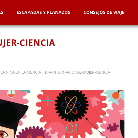
AS
ESCAPADAS Y PLANAZOS
CONSEJOS DE VIAJE
JER-CIENCIA
LA NIÑA EN LA CIENCIA
|
DIA-INTERNACIONAL-MUJER-CIENCIA