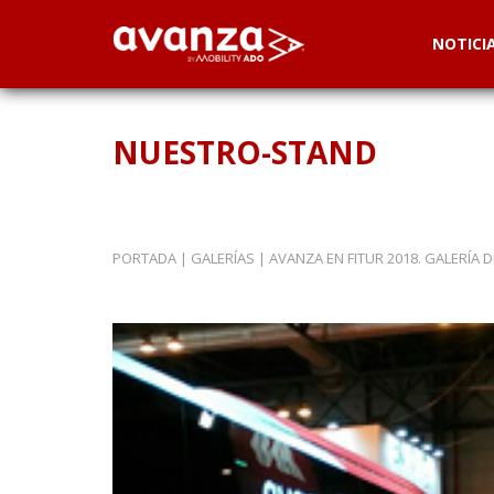
NOTICI
NUESTRO-STAND
PORTADA
|
GALERÍAS
|
AVANZA EN FITUR 2018. GALERÍA 