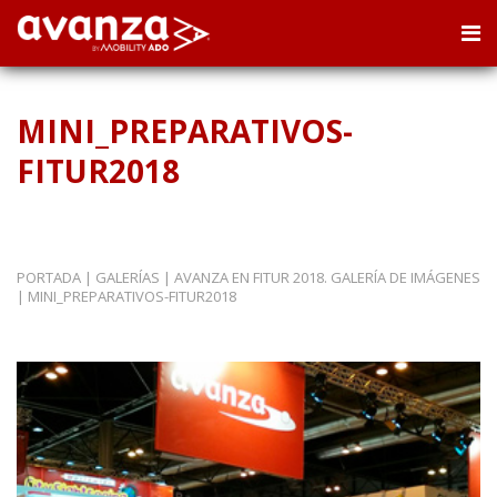
MINI_PREPARATIVOS-
FITUR2018
PORTADA
|
GALERÍAS
|
AVANZA EN FITUR 2018. GALERÍA DE IMÁGENES
|
MINI_PREPARATIVOS-FITUR2018