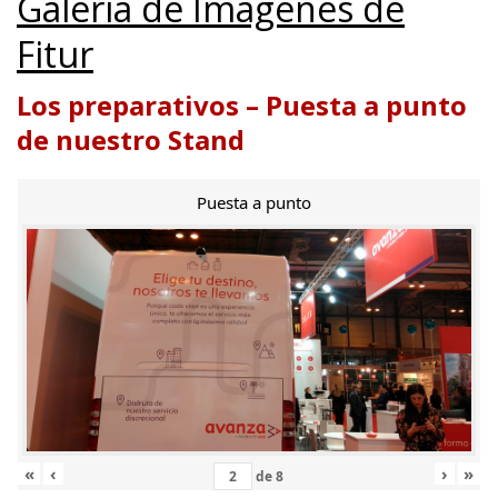
Galería de Imágenes de
Fitur
Los preparativos – Puesta a punto
de nuestro Stand
Puesta a punto
«
‹
›
»
de
8