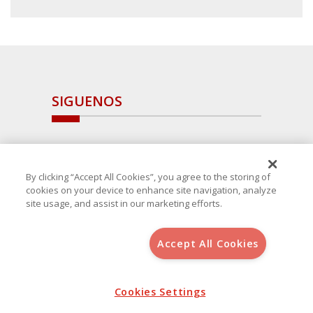
SIGUENOS
By clicking “Accept All Cookies”, you agree to the storing of
cookies on your device to enhance site navigation, analyze
site usage, and assist in our marketing efforts.
Accept All Cookies
Copyright 2025 Avanza Spain
, S.L.U.(B-64405731) c/ San Norberto
48 - 50, 28021 (Madrid)
Aviso Legal
Política de Cookies
Cookies Settings