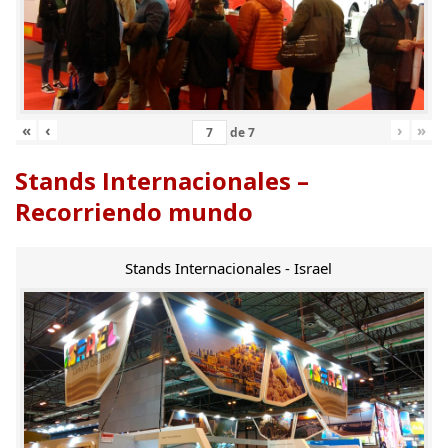
«
‹
›
»
de
7
Stands Internacionales –
Recorriendo mundo
Stands Internacionales - Israel