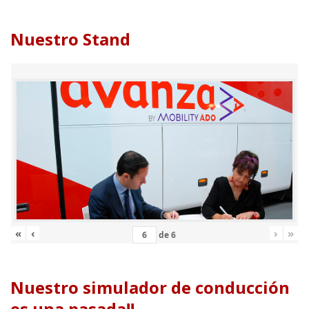
Nuestro Stand
«
‹
›
»
de
6
Nuestro simulador de conducción
es una pasada!!