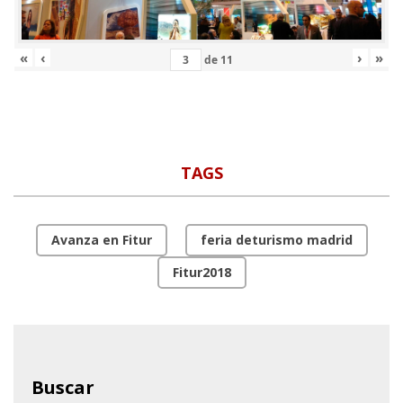
«
‹
›
»
de
11
TAGS
Avanza en Fitur
feria deturismo madrid
Fitur2018
Buscar