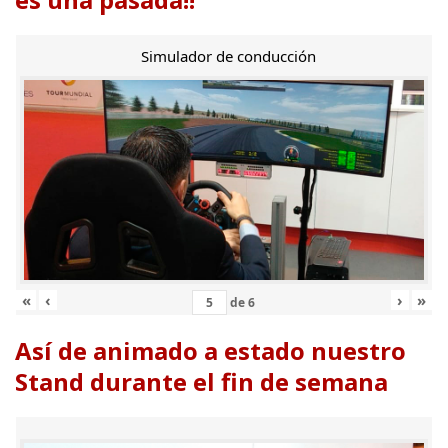
Simulador de conducción
«
‹
›
»
de
6
Así de animado a estado nuestro
Stand durante el fin de semana