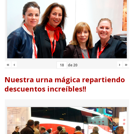
«
‹
›
»
de
20
Nuestra urna mágica repartiendo
descuentos increíbles!!