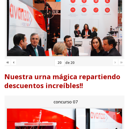
«
‹
›
»
de
20
Nuestra urna mágica repartiendo
descuentos increíbles!!
concurso 07