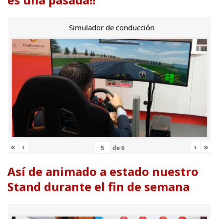
Simulador de conducción
«
‹
›
»
de
6
Así de animado a estado nuestro
Stand durante el fin de semana