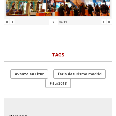
«
‹
›
»
de
11
TAGS
Avanza en Fitur
feria deturismo madrid
Fitur2018