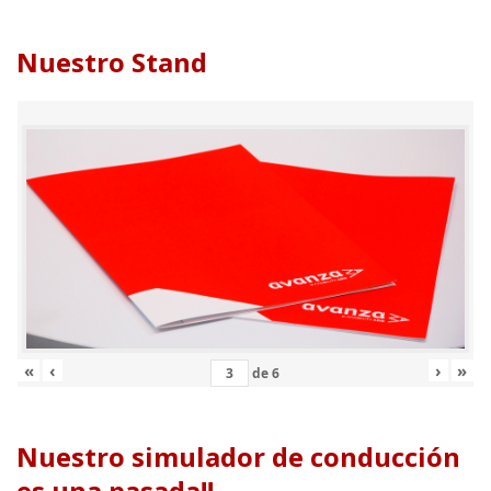
Nuestro Stand
«
‹
›
»
de
6
Nuestro simulador de conducción
es una pasada!!