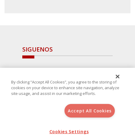
SIGUENOS
By clicking “Accept All Cookies”, you agree to the storing of
cookies on your device to enhance site navigation, analyze
site usage, and assist in our marketing efforts.
Accept All Cookies
Copyright 2025 Avanza Spain
, S.L.U.(B-64405731) c/ San Norberto
48 - 50, 28021 (Madrid)
Aviso Legal
Política de Cookies
Cookies Settings