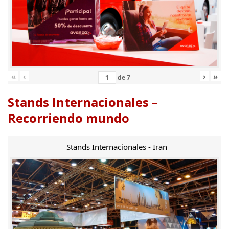
«
‹
›
»
de
7
Stands Internacionales –
Recorriendo mundo
Stands Internacionales - Iran