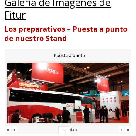
Galería de Imágenes de
Fitur
Los preparativos – Puesta a punto
de nuestro Stand
Puesta a punto
«
‹
›
»
de
8