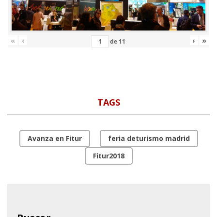
«
‹
›
»
de
11
TAGS
Avanza en Fitur
feria deturismo madrid
Fitur2018