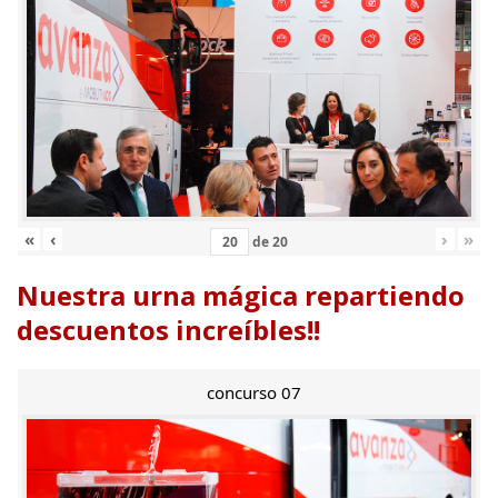
«
‹
›
»
de
20
Nuestra urna mágica repartiendo
descuentos increíbles!!
concurso 07