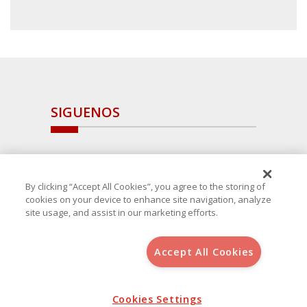
SIGUENOS
By clicking “Accept All Cookies”, you agree to the storing of
cookies on your device to enhance site navigation, analyze
site usage, and assist in our marketing efforts.
Accept All Cookies
Copyright 2025 Avanza Spain
, S.L.U.(B-64405731) c/ San Norberto
48 - 50, 28021 (Madrid)
Aviso Legal
Política de Cookies
Cookies Settings