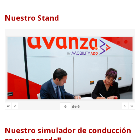
Nuestro Stand
«
‹
›
»
de
6
Nuestro simulador de conducción
es una pasada!!