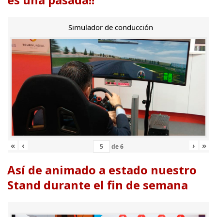
Simulador de conducción
«
‹
›
»
de
6
Así de animado a estado nuestro
Stand durante el fin de semana