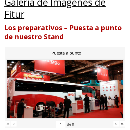
Galería de Imágenes de
Fitur
Los preparativos – Puesta a punto
de nuestro Stand
Puesta a punto
«
‹
›
»
de
8