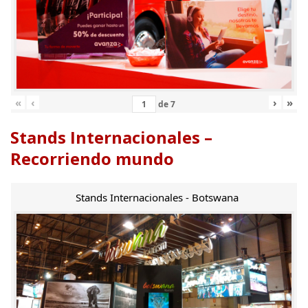
«
‹
›
»
de
7
Stands Internacionales –
Recorriendo mundo
Stands Internacionales - Botswana