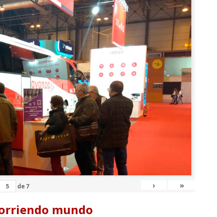
›
»
de
7
corriendo mundo