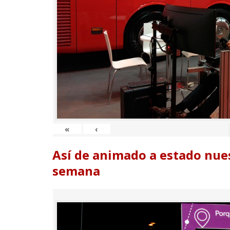
«
‹
Así de animado a estado nues
semana