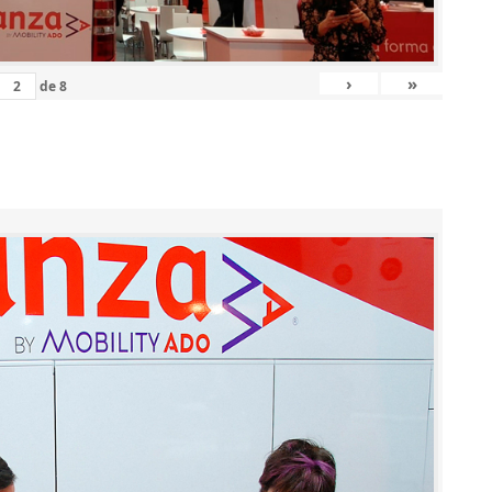
›
»
de
8