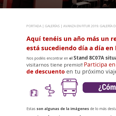
PORTADA
|
GALERÍAS
|
AVANZA EN FITUR 2019. GALERÍA 
Aquí tenéis un año más un r
está sucediendo día a día en 
Stand 8C07A situ
Nos podéis encontrar en
el
Participa e
visitarnos tiene premio!!
de descuento
en tu próximo viaj
Estas
son algunas de la imágenes
de lo más dest