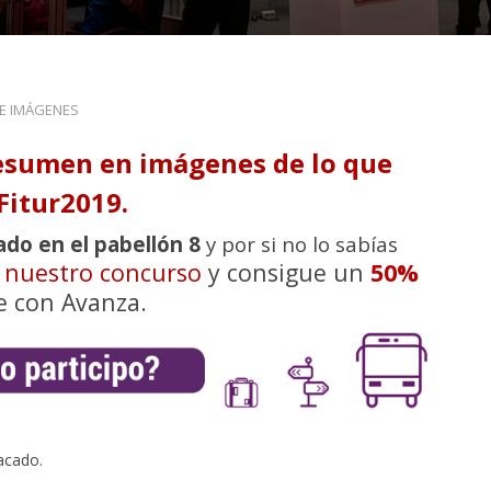
DE IMÁGENES
esumen en imágenes de lo que
Fitur2019.
ado en el pabellón 8
y por si no lo sabías
n nuestro concurso
y consigue un
50%
e con Avanza.
acado.