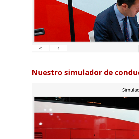
«
‹
Nuestro simulador de conduc
Simulad