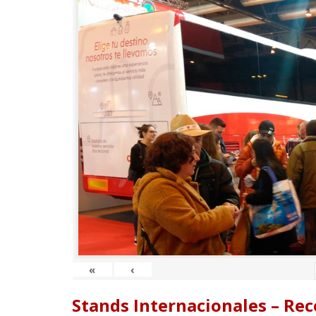
«
‹
Stands Internacionales – Re