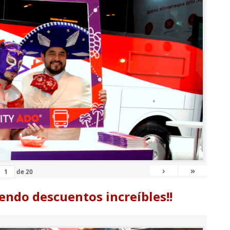
›
»
de
20
endo descuentos increíbles!!