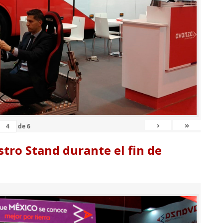
›
»
de
6
tro Stand durante el fin de