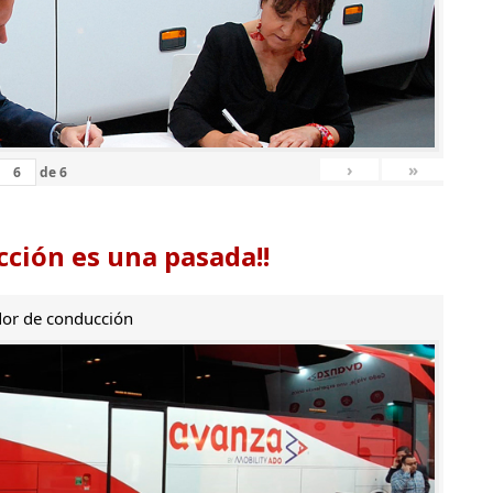
›
»
de
6
ción es una pasada!!
or de conducción