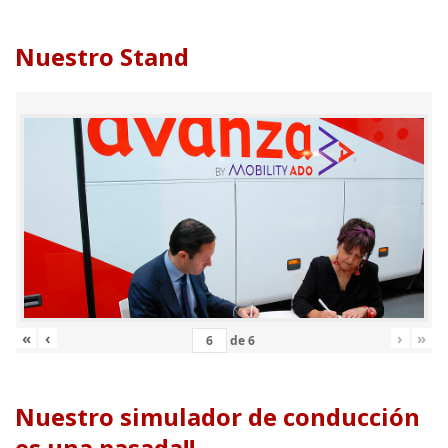
Nuestro Stand
«
‹
›
»
de
6
Nuestro simulador de conducción
es una pasada!!