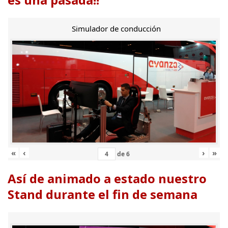
Simulador de conducción
«
‹
›
»
de
6
Así de animado a estado nuestro
Stand durante el fin de semana