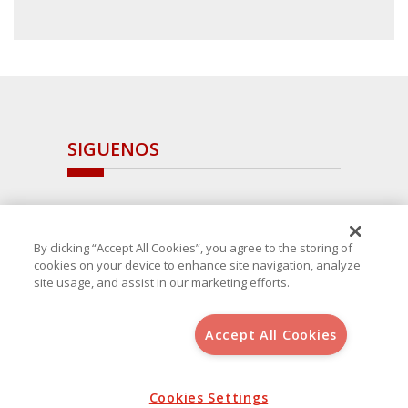
SIGUENOS
By clicking “Accept All Cookies”, you agree to the storing of
cookies on your device to enhance site navigation, analyze
site usage, and assist in our marketing efforts.
Accept All Cookies
Copyright 2025 Avanza Spain
, S.L.U.(B-64405731) c/ San Norberto
48 - 50, 28021 (Madrid)
Aviso Legal
Política de Cookies
Cookies Settings