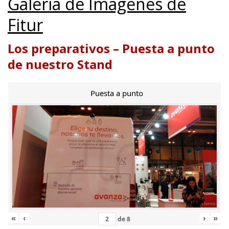
Galería de Imágenes de
Fitur
Los preparativos – Puesta a punto
de nuestro Stand
Puesta a punto
«
‹
›
»
de
8