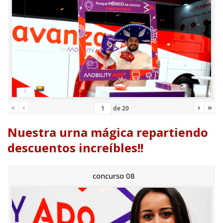
«
‹
›
»
de
20
Nuestra urna mágica repartiendo
descuentos increíbles!!
concurso 08