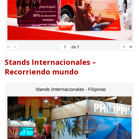
«
‹
›
»
de
7
Stands Internacionales –
Recorriendo mundo
Stands Internacionales - Filipinas