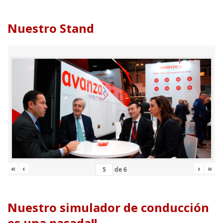
Nuestro Stand
«
‹
›
»
de
6
Nuestro simulador de conducción
es una pasada!!