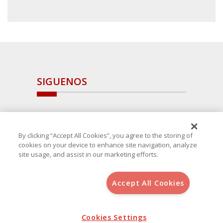
SIGUENOS
By clicking “Accept All Cookies”, you agree to the storing of
cookies on your device to enhance site navigation, analyze
site usage, and assist in our marketing efforts.
Accept All Cookies
Copyright 2025 Avanza Spain
, S.L.U.(B-64405731) c/ San Norberto
48 - 50, 28021 (Madrid)
Aviso Legal
Política de Cookies
Cookies Settings