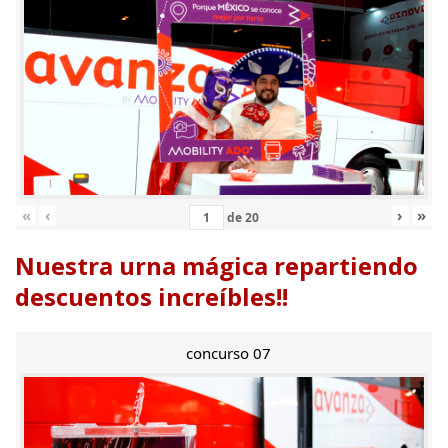
«
‹
›
»
de
20
Nuestra urna mágica repartiendo
descuentos increíbles!!
concurso 07