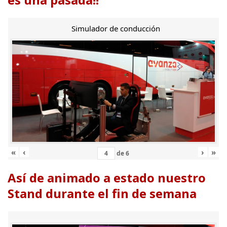
Simulador de conducción
«
‹
›
»
de
6
Así de animado a estado nuestro
Stand durante el fin de semana