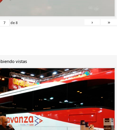
›
»
de
8
ibiendo vistas