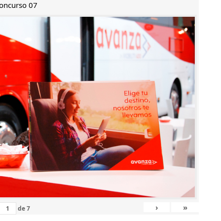
oncurso 07
›
»
de
7