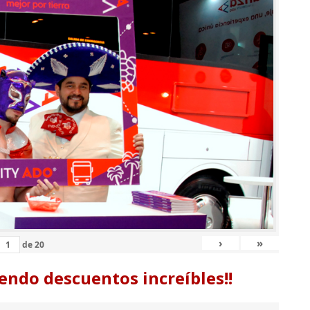
›
»
de
20
endo descuentos increíbles!!