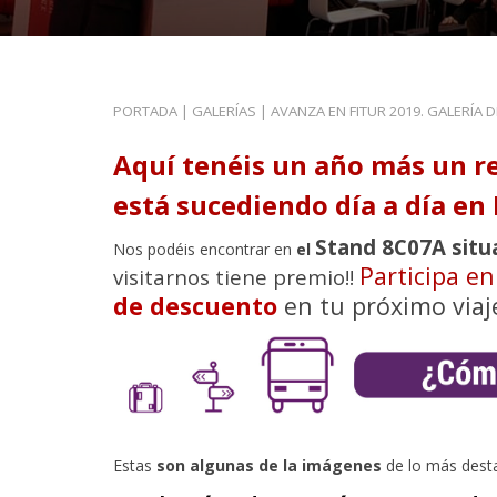
PORTADA
|
GALERÍAS
|
AVANZA EN FITUR 2019. GALERÍA 
Aquí tenéis un año más un r
está sucediendo día a día en 
Stand 8C07A situ
Nos podéis encontrar en
el
Participa e
visitarnos tiene premio!!
de descuento
en tu próximo viaj
Estas
son algunas de la imágenes
de lo más dest