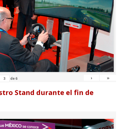
›
»
de
6
tro Stand durante el fin de