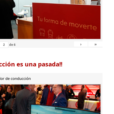
›
»
de
6
ción es una pasada!!
or de conducción