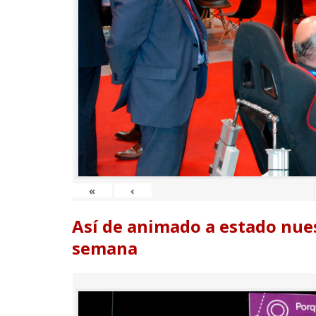
«
‹
Así de animado a estado nues
semana