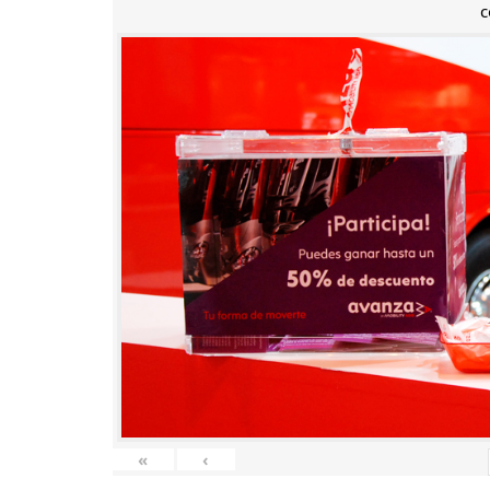
c
«
‹