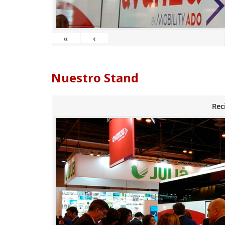
«
‹
Nuestro Stand
Rec