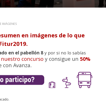
DE IMÁGENES
esumen en imágenes de lo que
Fitur2019.
ado en el pabellón 8
y por si no lo sabías
n nuestro concurso
y consigue un
50%
e con Avanza.
acado.