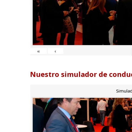
«
‹
Nuestro simulador de conduc
Simulad