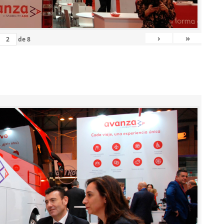
›
»
de
8