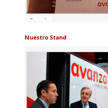
«
‹
Nuestro Stand