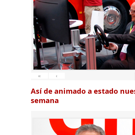
«
‹
Así de animado a estado nues
semana