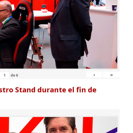
›
»
de
6
tro Stand durante el fin de