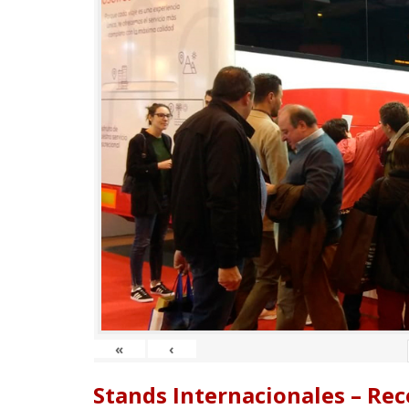
«
‹
Stands Internacionales – Re