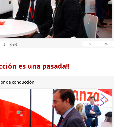
›
»
de
6
ción es una pasada!!
or de conducción