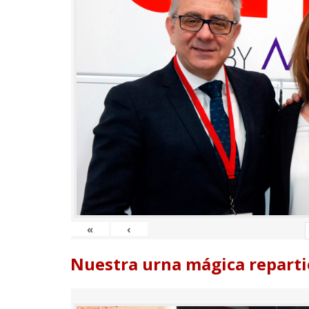
«
‹
Nuestra urna mágica reparti