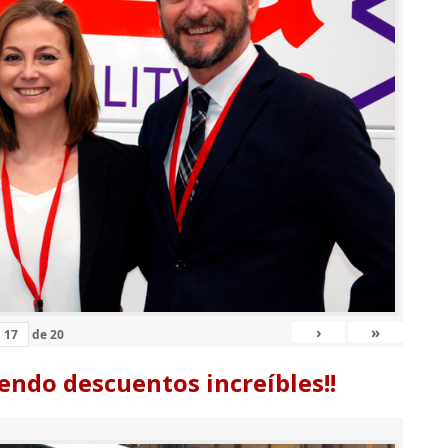
›
»
de
20
endo descuentos increíbles!!