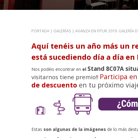
PORTADA
|
GALERÍAS
|
AVANZA EN FITUR 2019. GALERÍA 
Aquí tenéis un año más un r
está sucediendo día a día en 
Stand 8C07A situ
Nos podéis encontrar en
el
Participa e
visitarnos tiene premio!!
de descuento
en tu próximo viaj
Estas
son algunas de la imágenes
de lo más dest