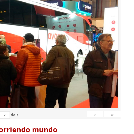
›
»
de
7
corriendo mundo