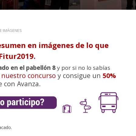
DE IMÁGENES
esumen en imágenes de lo que
Fitur2019.
ado en el pabellón 8
y por si no lo sabías
n nuestro concurso
y consigue un
50%
e con Avanza.
acado.