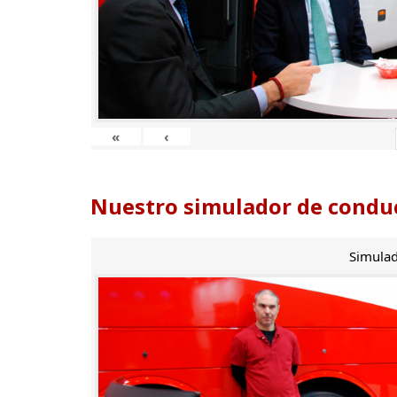
«
‹
Nuestro simulador de conduc
Simulad